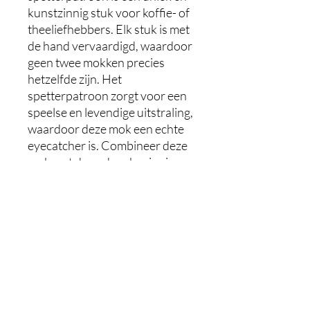
kunstzinnig stuk voor koffie- of
theeliefhebbers. Elk stuk is met
de hand vervaardigd, waardoor
geen twee mokken precies
hetzelfde zijn. Het
spetterpatroon zorgt voor een
speelse en levendige uitstraling,
waardoor deze mok een echte
eyecatcher is. Combineer deze
mok met de andere kopjes in
dezelfde uitvoering om een
artistieke en stijlvolle collectie te
creëren. Met zijn ambachtelijke
en natuurlijke uitstraling is deze
mok een must-have voor
liefhebbers van keramiek en
handgemaakte kunst.