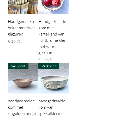
Handgemaakte
Handgedraaide
beker met twee
kom met
glazuren
kartelrand van
lichtbruine klei
Prijs
€ 16,95
met witmat
glazuur
Prijs
€ 16,95
Verkocht
Verkocht
handgedraaide
handgedraaide
kom met
kom van
ringeloorrandje.
spikkelklei met