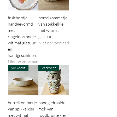
fruitbordje
borrelkommetje
handgevormd
van spikkelklei
met
met witmat
ringeloorrandje.
glazuur
wit mat glazuur
Niet op voorraad
en
handgeschilderd
Niet op voorraad
Verkocht
Verkocht
borrelkommetje
handgedraaide
van spikkelklei
mok van
met witmat
roodbruine klei