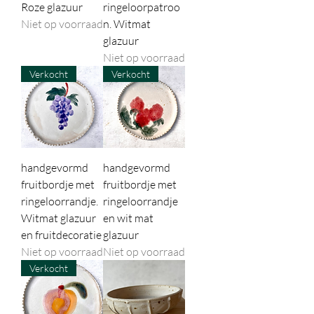
Roze glazuur
ringeloorpatroo
Niet op voorraad
n. Witmat
glazuur
Niet op voorraad
Verkocht
Verkocht
handgevormd
handgevormd
fruitbordje met
fruitbordje met
ringeloorrandje.
ringeloorrandje
Witmat glazuur
en wit mat
en fruitdecoratie
glazuur
Niet op voorraad
Niet op voorraad
Verkocht