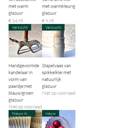
met warm
met warmkleurig
glazuur
glazuur
Prijs
Prijs
€ 14,95
€ 9,95
Verkocht
Verkocht
Handgevormde
Stapelvaas van
kandelaar in
spikkelklei met
vorm van
natuurlijk
paardje met
glazuur
blauw/groen
Niet op voorraad
glazuur
Niet op voorraad
Nieuw model
nieuw