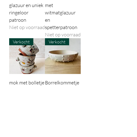
glazuur en uniek
met
ringeloor
witmatglazuur
patroon
en
Niet op voorraad
spetterpatroon
Niet op voorraad
Verkocht
Verkocht
mok met bolletje
Borrelkommetje
van roodbruine
van spikkelklei
klei met witmat
met witmat
glazuur en
glazuur met
spetterpatroon
ringeloorpatroo
Niet op voorraad
n
Niet op voorraad
Verkocht
Verkocht