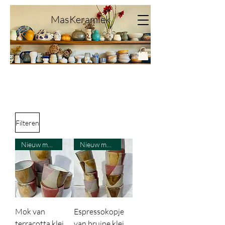
MasKeramiek
Filteren
Nieuw model
Nieuw model
Mok van
Espressokopje
terracotta klei
van bruine klei