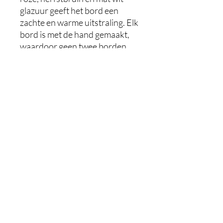
glazuur geeft het bord een
zachte en warme uitstraling. Elk
bord is met de hand gemaakt,
waardoor geen twee borden
exact hetzelfde zijn. Gebruik het
bord om uw favoriete
gerechten of hapjes op te
serveren en voeg een vleugje
ambachtelijke keramiek toe aan
uw eettafel.
Vaatwasbestendig
Breedte: 26 cm