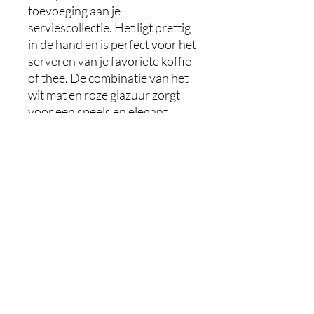
toevoeging aan je
serviescollectie. Het ligt prettig
in de hand en is perfect voor het
serveren van je favoriete koffie
of thee. De combinatie van het
wit mat en roze glazuur zorgt
voor een speels en elegant
uiterlijk, terwijl het natuurlijke
spikkeltje het kopje een rustieke
uitstraling geeft. Elk kopje is
met de hand gemaakt,
waardoor geen twee precies
hetzelfde zijn.
vaatwasbestendig
hoogte: 7 cm
breedte: 7 cm